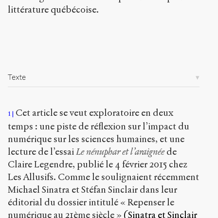
littérature québécoise.
Copier la
référence
Chicago
Copier la
référence
Bibtex
Texte
Creative
Commons
Cet article se veut exploratoire en deux
1
Attribution-
temps : une piste de réflexion sur l’impact du
NonCommercial-
ShareAlike 4.0
numérique sur les sciences humaines, et une
International
lecture de l’essai
Le nénuphar et l’araignée
de
(CC BY-NC-SA
Claire Legendre, publié le 4 février 2015 chez
4.0)
Les Allusifs. Comme le soulignaient récemment
Accéder
Michael Sinatra et Stéfan Sinclair dans leur
à la
éditorial du dossier intitulé « Repenser le
version
PDF
numérique au 21
ème
siècle »
(Sinatra et Sinclair