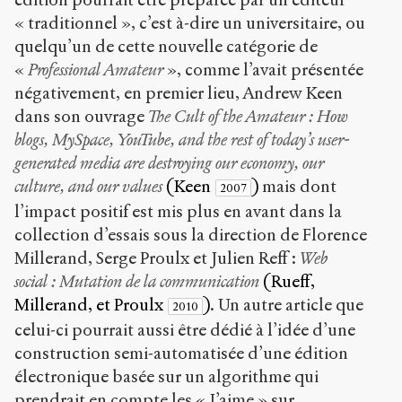
« traditionnel », c’est à-dire un universitaire, ou
quelqu’un de cette nouvelle catégorie de
«
Professional Amateur
», comme l’avait présentée
négativement, en premier lieu, Andrew Keen
dans son ouvrage
The Cult of the Amateur : How
blogs, MySpace, YouTube, and the rest of today’s user-
generated media are destroying our economy, our
culture, and our values
(Keen
)
mais dont
2007
l’impact positif est mis plus en avant dans la
collection d’essais sous la direction de Florence
Millerand, Serge Proulx et Julien Reff :
Web
social : Mutation de la communication
(Rueff,
Millerand, et Proulx
)
. Un autre article que
2010
celui-ci pourrait aussi être dédié à l’idée d’une
construction semi-automatisée d’une édition
électronique basée sur un algorithme qui
prendrait en compte les « J’aime » sur