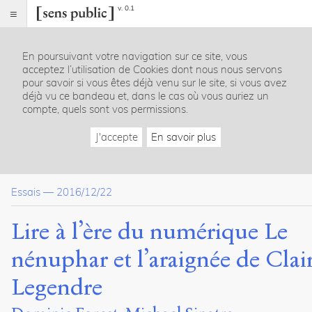
v. 0.1
Sens
public
En poursuivant votre navigation sur ce site, vous
Index
acceptez l’utilisation de Cookies dont nous nous servons
Article
pour savoir si vous êtes déjà venu sur le site, si vous avez
déjà vu ce bandeau et, dans le cas où vous auriez un
Table
compte, quels sont vos permissions.
des
matières
J'accepte
En savoir plus
Bibliographie
Dossier(s)
Essais
—
2016/12/22
Ouvrir le livre et voir l’écran :
Lire à l’ère du numérique Le
pratiques littéraires et pratiques
numériques
nénuphar et l’araignée de Clai
Chloé
Savoie-
Legendre
Bernard
Jean-
François