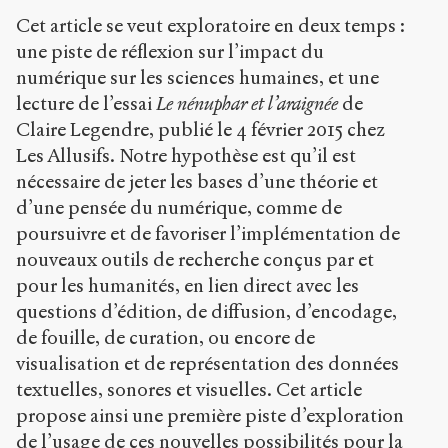
b
l
Cet article se veut exploratoire en deux temps :
i
une piste de réflexion sur l’impact du
c
numérique sur les sciences humaines, et une
.
lecture de l’essai
Le nénuphar et l’araignée
de
o
r
Claire Legendre, publié le 4 février 2015 chez
g
Les Allusifs. Notre hypothèse est qu’il est
/
nécessaire de jeter les bases d’une théorie et
a
r
d’une pensée du numérique, comme de
t
poursuivre et de favoriser l’implémentation de
i
nouveaux outils de recherche conçus par et
c
l
pour les humanités, en lien direct avec les
e
questions d’édition, de diffusion, d’encodage,
s
de fouille, de curation, ou encore de
/
visualisation et de représentation des données
1
2
textuelles, sonores et visuelles. Cet article
3
propose ainsi une première piste d’exploration
0
de l’usage de ces nouvelles possibilités pour la
/