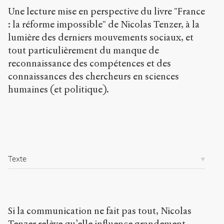
g
Une lecture mise en perspective du livre "France
/
: la réforme impossible" de Nicolas Tenzer, à la
a
lumière des derniers mouvements sociaux, et
r
t
tout particulièrement du manque de
i
reconnaissance des compétences et des
c
connaissances des chercheurs en sciences
l
humaines (et politique).
e
s
/
1
2
3
/
Texte
Copier la
référence
Chicago
Copier la
Si la communication ne fait pas tout, Nicolas
référence
Bibtex
Tenzer relève qu’elle influence grandement