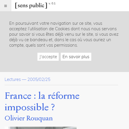
v. 0.1
Sens
public
En poursuivant votre navigation sur ce site, vous
Index
acceptez l’utilisation de Cookies dont nous nous servons
Article
pour savoir si vous êtes déjà venu sur le site, si vous avez
déjà vu ce bandeau et, dans le cas où vous auriez un
Notes
compte, quels sont vos permissions.
Citer /
Partager
J'accepte
En savoir plus
/
Exporter
Rouquan,
Lectures
—
2005/02/25
Olivier
.
France
France : la réforme
:
la
impossible ?
réforme
impossible
Olivier Rouquan
?
.
2005
.