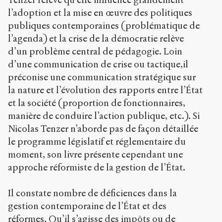
l’adoption et la mise en œuvre des politiques
publiques contemporaines (problématique de
Creative
l’agenda) et la crise de la démocratie relève
Commons
Attribution-
d’un problème central de pédagogie. Loin
NonCommercial-
d’une communication de crise ou tactique,il
ShareAlike 4.0
préconise une communication stratégique sur
International
(CC BY-NC-SA
la nature et l’évolution des rapports entre l’État
4.0) Sens-Public,
et la société (proportion de fonctionnaires,
2005
manière de conduire l’action publique, etc.). Si
Nicolas Tenzer n’aborde pas de façon détaillée
Accéder
à la
le programme législatif et réglementaire du
version
PDF
moment, son livre présente cependant une
approche réformiste de la gestion de l’État.
Il constate nombre de déficiences dans la
gestion contemporaine de l’État et des
réformes. Qu’il s’agisse des impôts ou de