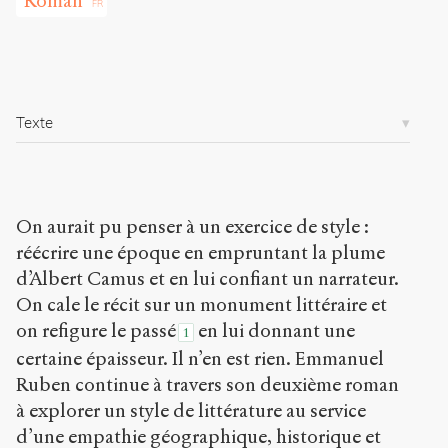
Roman
Copier la
référence
Bibtex
Creative
Texte
Commons
Attribution-
NonCommercial-
ShareAlike 4.0
International
On aurait pu penser à un exercice de style :
(CC BY-NC-SA
réécrire une époque en empruntant la plume
4.0) Sens-Public,
d’Albert Camus et en lui confiant un narrateur.
2014
On cale le récit sur un monument littéraire et
Accéder
on refigure le passé
en lui donnant une
1
à la
version
certaine épaisseur. Il n’en est rien. Emmanuel
PDF
Ruben continue à travers son deuxième roman
à explorer un style de littérature au service
d’une empathie géographique, historique et