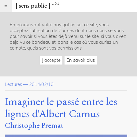
v. 0.1
Sens
public
En poursuivant votre navigation sur ce site, vous
Index
acceptez l’utilisation de Cookies dont nous nous servons
Article
pour savoir si vous êtes déjà venu sur le site, si vous avez
déjà vu ce bandeau et, dans le cas où vous auriez un
Notes
compte, quels sont vos permissions.
Citer /
Partager
J'accepte
En savoir plus
/
Exporter
Premat,
Lectures
—
2014/02/10
Christophe
.
Imaginer
Imaginer le passé entre les
le
passé
lignes d'Albert Camus
entre
les
Christophe Premat
lignes
d'Albert