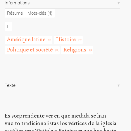
.
Informations
o
r
Résumé
Mots-clés
(4)
g
/
fr
a
r
Amérique latine
Histoire
t
i
Politique et société
Religions
c
l
e
s
/
1
Texte
0
3
2
/
Es sorprendente ver en qué medida se han
Copier la
vuelto tradicionalistas los vértices de la iglesia
référence
Chicago
católica tras Wojtyla y Ratzinger que hoy hasta