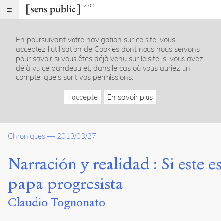
v. 0.1
Sens
public
En poursuivant votre navigation sur ce site, vous
Index
acceptez l’utilisation de Cookies dont nous nous servons
Article
pour savoir si vous êtes déjà venu sur le site, si vous avez
déjà vu ce bandeau et, dans le cas où vous auriez un
Citer /
compte, quels sont vos permissions.
Partager
/
J'accepte
En savoir plus
Exporter
Tognonato,
Claudio
.
Chroniques
—
2013/03/27
Narración
y
realidad
Narración y realidad : Si este e
:
Si
papa progresista
este
es
Claudio Tognonato
un
papa