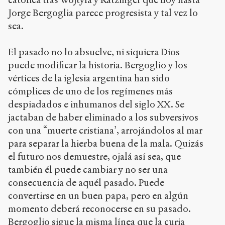
Jorge Bergoglia parece progresista y tal vez lo
Copier la
référence
sea.
Bibtex
El pasado no lo absuelve, ni siquiera Dios
Creative
puede modificar la historia. Bergoglio y los
Commons
vértices de la iglesia argentina han sido
Attribution-
cómplices de uno de los regímenes más
NonCommercial-
ShareAlike 4.0
despiadados e inhumanos del siglo XX. Se
International
jactaban de haber eliminado a los subversivos
(CC BY-NC-SA
con una “muerte cristiana’, arrojándolos al mar
4.0) Sens-Public,
2013
para separar la hierba buena de la mala. Quizás
el futuro nos demuestre, ojalá así sea, que
Accéder
también él puede cambiar y no ser una
à la
version
consecuencia de aquél pasado. Puede
PDF
convertirse en un buen papa, pero en algún
momento deberá reconocerse en su pasado.
Bergoglio sigue la misma línea que la curia