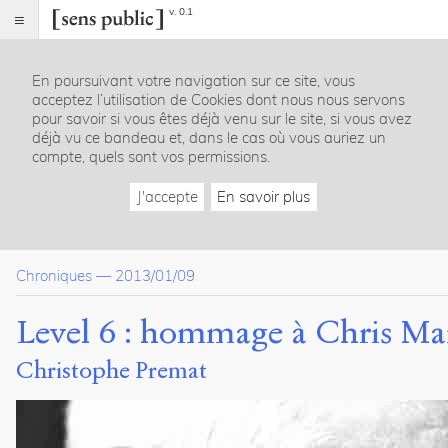
v. 0.1
Sens
public
En poursuivant votre navigation sur ce site, vous
Index
acceptez l’utilisation de Cookies dont nous nous servons
Article
pour savoir si vous êtes déjà venu sur le site, si vous avez
déjà vu ce bandeau et, dans le cas où vous auriez un
Notes
compte, quels sont vos permissions.
Citer /
Partager
J'accepte
En savoir plus
/
Exporter
Premat,
Chroniques
—
2013/01/09
Christophe
.
Level
Level 6 : hommage à Chris Ma
6
:
Christophe Premat
hommage
à
Chris
Marker
.