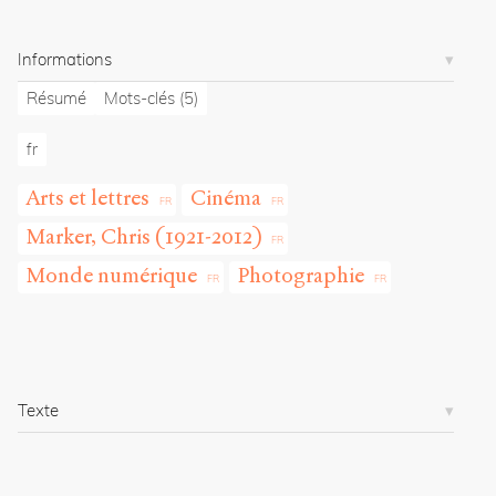
r
g
Informations
/
a
Résumé
Mots-clés
(5)
r
t
fr
i
c
Arts et lettres
Cinéma
l
e
Marker, Chris (1921-2012)
s
/
Monde numérique
Photographie
1
0
0
9
/
Texte
Copier la
référence
Chicago