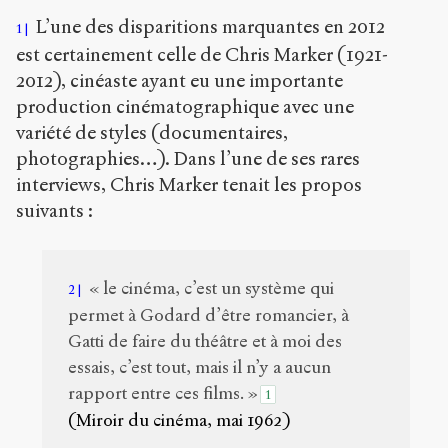
Copier la
référence
L’une des disparitions marquantes en 2012
1
Bibtex
est certainement celle de Chris Marker (1921-
2012), cinéaste ayant eu une importante
Creative
production cinématographique avec une
Commons
variété de styles (documentaires,
Attribution-
photographies…). Dans l’une de ses rares
NonCommercial-
ShareAlike 4.0
interviews, Chris Marker tenait les propos
International
suivants :
(CC BY-NC-SA
4.0) Sens-Public,
2013
« le cinéma, c’est un système qui
2
Accéder
permet à Godard d’être romancier, à
à la
version
Gatti de faire du théâtre et à moi des
PDF
essais, c’est tout, mais il n’y a aucun
rapport entre ces films. »
1
(Miroir du cinéma, mai 1962)